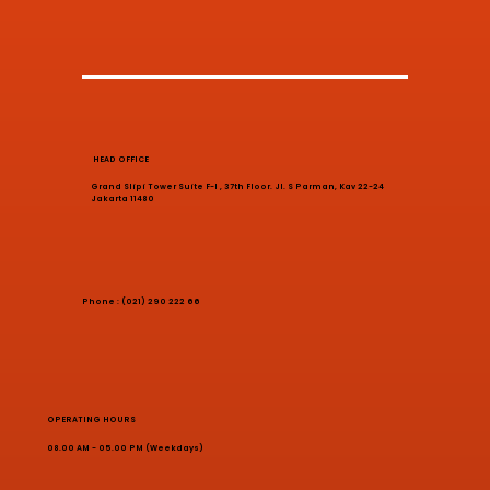
HEAD OFFICE
Grand Slipi Tower Suite F-I , 37th Floor. Jl. S Parman, Kav 22-24
Jakarta 11480
Phone : (021) 290 222 66
OPERATING HOURS
08.00 AM - 05.00 PM (Weekdays)