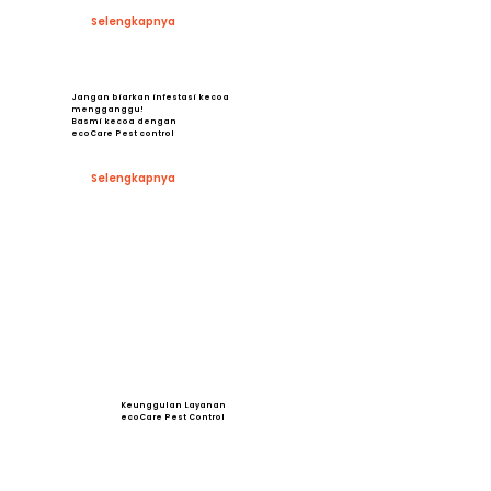
Selengkapnya
Jangan biarkan infestasi kecoa
mengganggu!
Basmi kecoa dengan
ecoCare Pest control
Selengkapnya
Keunggulan Layanan
ecoCare Pest Control