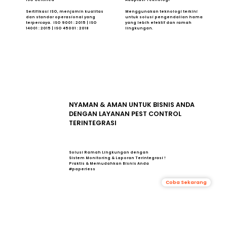
Sertifikasi ISO, menjamin kualitas
Menggunakan teknologi terkini
dan standar operasional yang
untuk solusi pengendalian hama
terpercaya. ISO 9001 : 2015 | ISO
yang lebih efektif dan ramah
14001 : 2015 | ISO 45001 : 2018
lingkungan.
NYAMAN & AMAN UNTUK BISNIS ANDA
DENGAN LAYANAN PEST CONTROL
TERINTEGRASI
Solusi Ramah Lingkungan dengan
Sistem Monitoring & Laporan Terintegrasi !
Praktis & Memudahkan Bisnis Anda
#paperless
Coba Sekarang