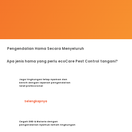
Pengendalian Hama Secara Menyeluruh
Apa jenis hama yang perlu ecoCare Pest Control tangani?
Jaga lingkungan tetap nyaman dan
bersih dengan layanan pengendalian
lalat professional
Selengkapnya
Cegah DBD & Malaria dengan
pengendalian nyamuk ramah lingkungan