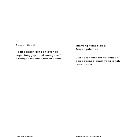
Respon Cepat
Tim yang Kompeten &
Berpengalaman
Hadir dengan dengan layanan
cepat tanggap untuk mengatasi
Dikerjakan oleh teknisi terlatih
berbagao masalah terkait hama
dan bepengalaman yang terlah
tersetifikasi
ISO Certified
Adaptasi Teknologi