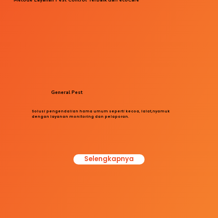
General Pest
Solusi pengendalian hama umum seperti kecoa, lalat,nyamuk
dengan layanan monitoring dan pelaporan.
Selengkapnya