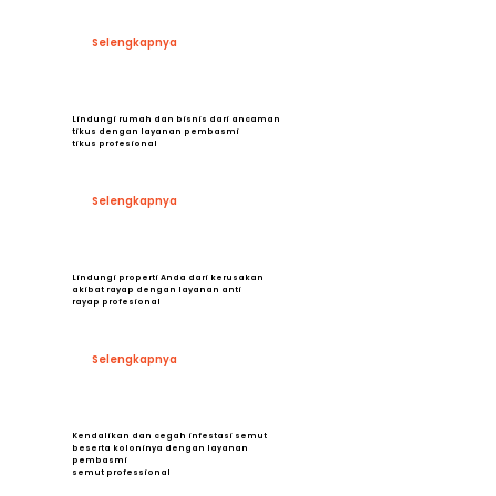
Selengkapnya
Lindungi rumah dan bisnis dari ancaman
tikus dengan layanan pembasmi
tikus profesional
Selengkapnya
Lindungi properti Anda dari kerusakan
akibat rayap dengan layanan anti
rayap profesional
Selengkapnya
Kendalikan dan cegah infestasi semut
beserta koloninya dengan layanan
pembasmi
semut professional