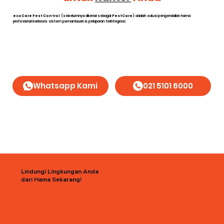
ecoCare Pest Control
(sebelumnya dikenal sebagai
PestCare
) adalah solusi pengendalian hama
profesional berbasis sistem pemantauan & pelaporan terintegrasi.
Whatsapp Kami
021 5101 6000
Lindungi Lingkungan Anda
dari Hama Sekarang!