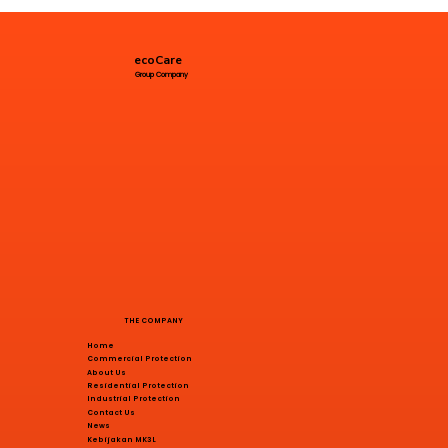
ecoCare
Group Company
THE COMPANY
Home
Commercial Protection
About Us
Residential Protection
Industrial Protection
Contact Us
News
Kebijakan MK3L