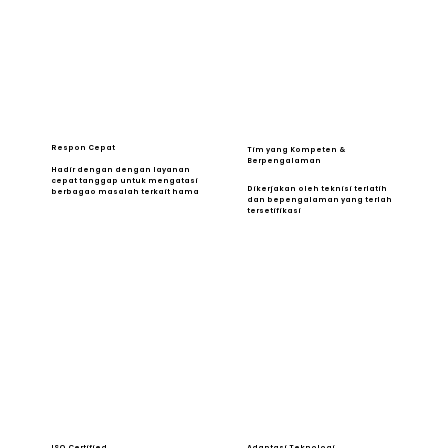
Respon Cepat
Tim yang Kompeten &
Berpengalaman
Hadir dengan dengan layanan
cepat tanggap untuk mengatasi
Dikerjakan oleh teknisi terlatih
berbagao masalah terkait hama
dan bepengalaman yang terlah
tersetifikasi
ISO Certified
Adaptasi Teknologi