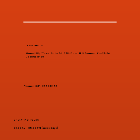
HEAD OFFICE
Grand Slipi Tower Suite F-I , 37th Floor. Jl. S Parman, Kav 22-24
Jakarta 11480
Phone : (021) 290 222 66
OPERATING HOURS
08.00 AM - 05.00 PM (Weekdays)