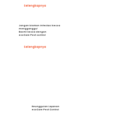
Selengkapnya
Jangan biarkan infestasi kecoa
mengganggu!
Basmi kecoa dengan
ecoCare Pest control
Selengkapnya
Keunggulan Layanan
ecoCare Pest Control