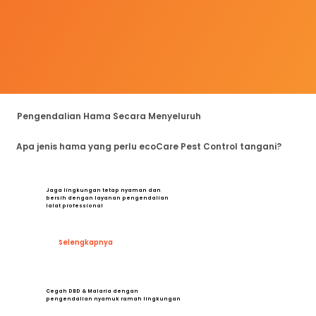
Pengendalian Hama Secara Menyeluruh
Apa jenis hama yang perlu ecoCare Pest Control tangani?
Jaga lingkungan tetap nyaman dan
bersih dengan layanan pengendalian
lalat professional
Selengkapnya
Cegah DBD & Malaria dengan
pengendalian nyamuk ramah lingkungan