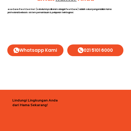
ecoCare Pest Control
(sebelumnya dikenal sebagai
PestCare
) adalah solusi pengendalian hama
profesional berbasis sistem pemantauan & pelaporan terintegrasi.
Whatsapp Kami
021 5101 6000
Lindungi Lingkungan Anda
dari Hama Sekarang!