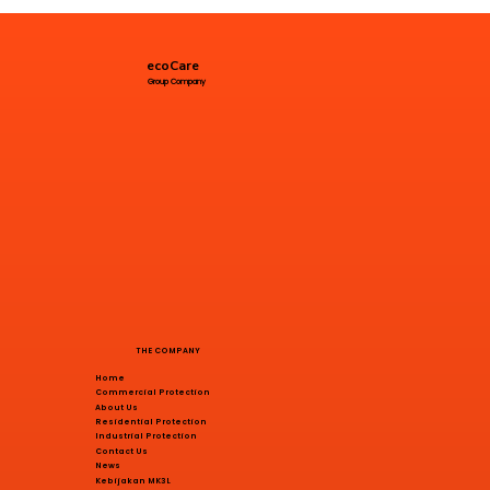
ecoCare
Group Company
THE COMPANY
Home
Commercial Protection
About Us
Residential Protection
Industrial Protection
Contact Us
News
Kebijakan MK3L