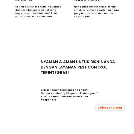
Sertifikasi ISO, menjamin kualitas
Menggunakan teknologi terkini
dan standar operasional yang
untuk solusi pengendalian hama
terpercaya. ISO 9001 : 2015 | ISO
yang lebih efektif dan ramah
14001 : 2015 | ISO 45001 : 2018
lingkungan.
NYAMAN & AMAN UNTUK BISNIS ANDA
DENGAN LAYANAN PEST CONTROL
TERINTEGRASI
Solusi Ramah Lingkungan dengan
Sistem Monitoring & Laporan Terintegrasi !
Praktis & Memudahkan Bisnis Anda
#paperless
Coba Sekarang