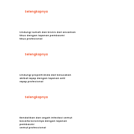
Selengkapnya
Lindungi rumah dan bisnis dari ancaman
tikus dengan layanan pembasmi
tikus profesional
Selengkapnya
Lindungi properti Anda dari kerusakan
akibat rayap dengan layanan anti
rayap profesional
Selengkapnya
Kendalikan dan cegah infestasi semut
beserta koloninya dengan layanan
pembasmi
semut professional