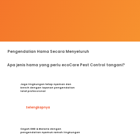
Pengendalian Hama Secara Menyeluruh
Apa jenis hama yang perlu ecoCare Pest Control tangani?
Jaga lingkungan tetap nyaman dan
bersih dengan layanan pengendalian
lalat professional
Selengkapnya
Cegah DBD & Malaria dengan
pengendalian nyamuk ramah lingkungan