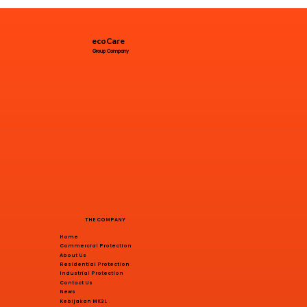
ecoCare
Group Company
THE COMPANY
Home
Commercial Protection
About Us
Residential Protection
Industrial Protection
Contact Us
News
Kebijakan MK3L