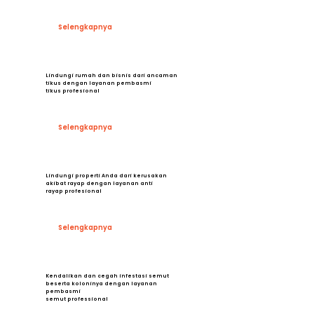
Selengkapnya
Lindungi rumah dan bisnis dari ancaman
tikus dengan layanan pembasmi
tikus profesional
Selengkapnya
Lindungi properti Anda dari kerusakan
akibat rayap dengan layanan anti
rayap profesional
Selengkapnya
Kendalikan dan cegah infestasi semut
beserta koloninya dengan layanan
pembasmi
semut professional