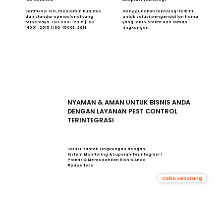
Sertifikasi ISO, menjamin kualitas
Menggunakan teknologi terkini
dan standar operasional yang
untuk solusi pengendalian hama
terpercaya. ISO 9001 : 2015 | ISO
yang lebih efektif dan ramah
14001 : 2015 | ISO 45001 : 2018
lingkungan.
NYAMAN & AMAN UNTUK BISNIS ANDA
DENGAN LAYANAN PEST CONTROL
TERINTEGRASI
Solusi Ramah Lingkungan dengan
Sistem Monitoring & Laporan Terintegrasi !
Praktis & Memudahkan Bisnis Anda
#paperless
Coba Sekarang