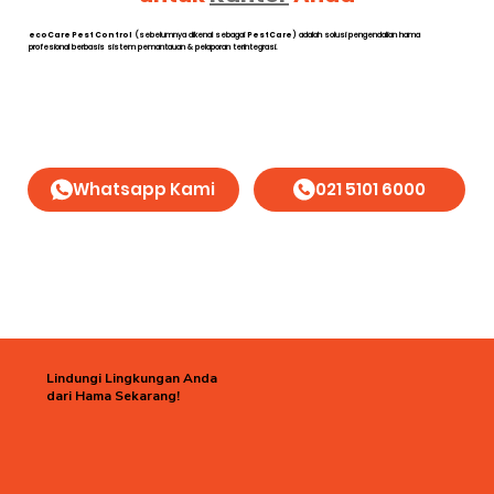
ecoCare Pest Control
(sebelumnya dikenal sebagai
PestCare
) adalah solusi pengendalian hama
profesional berbasis sistem pemantauan & pelaporan terintegrasi.
Whatsapp Kami
021 5101 6000
Lindungi Lingkungan Anda
dari Hama Sekarang!