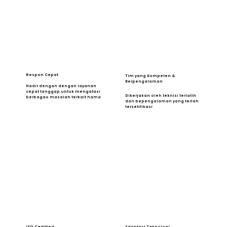
Respon Cepat
Tim yang Kompeten &
Berpengalaman
Hadir dengan dengan layanan
cepat tanggap untuk mengatasi
Dikerjakan oleh teknisi terlatih
berbagao masalah terkait hama
dan bepengalaman yang terlah
tersetifikasi
ISO Certified
Adaptasi Teknologi