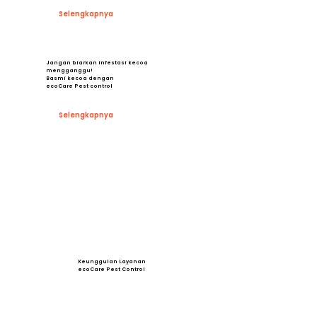
Selengkapnya
Jangan biarkan infestasi kecoa
mengganggu!
Basmi kecoa dengan
ecoCare Pest control
Selengkapnya
Keunggulan Layanan
ecoCare Pest Control