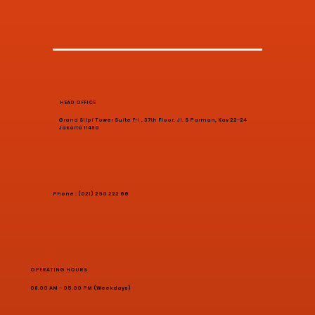
HEAD OFFICE
Grand Slipi Tower Suite F-I , 37th Floor. Jl. S Parman, Kav 22-24
Jakarta 11480
Phone : (021) 290 222 66
OPERATING HOURS
08.00 AM - 05.00 PM (Weekdays)