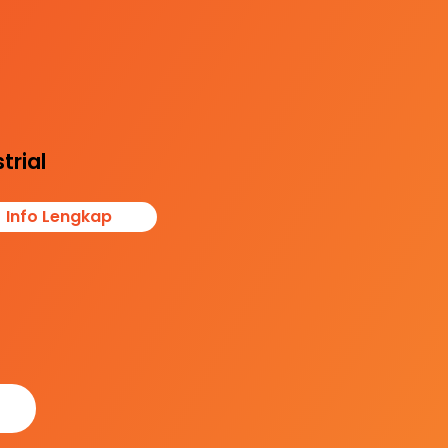
dungi reputasi
s dan aset, serta
stikan kenyamana
erja dan pelanggan
i regulasi kesehata
 kebersihan
trial
Info Lengkap