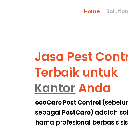
Home
Solutio
Jasa Pest Cont
Terbaik untuk
Kantor
Anda
ecoCare Pest Control
(sebelu
sebagai
PestCare
) adalah so
hama profesional berbasis s