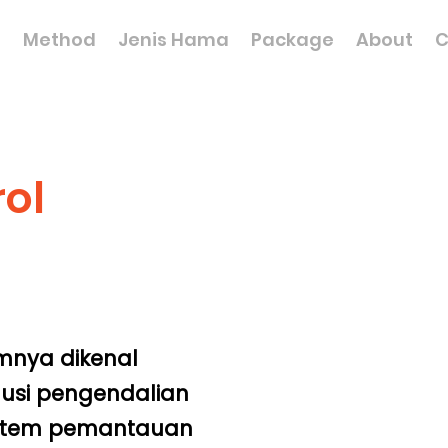
n
Method
Jenis Hama
Package
About
C
rol
mnya dikenal
lusi pengendalian
istem pemantauan