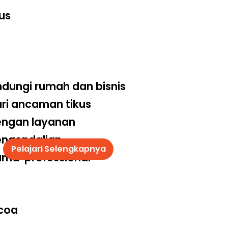
us
ndungi rumah dan bisnis
ri ancaman tikus
engan layanan
engendalian
Pelajari Selengkapnya
ma professional
coa