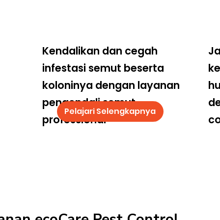
Kendalikan dan cegah
Ja
infestasi semut beserta
k
koloninya dengan layanan
hu
pengendali semut
d
Pelajari Selengkapnya
professional
co
anan ecoCare Pest Control