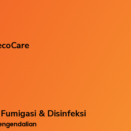
ecoCare
Fumigasi & Disinfeksi
engendalian