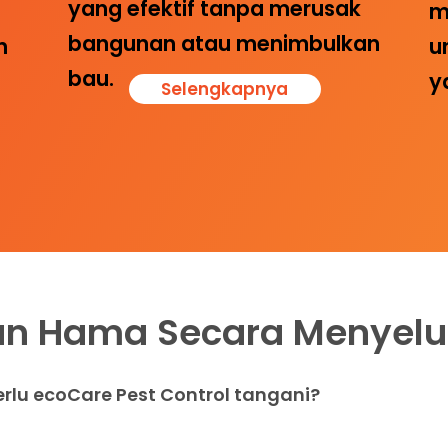
yang efektif tanpa merusak
m
bangunan atau menimbulkan
u
n
bau.
y
Selengkapnya
an Hama Secara Menyelu
rlu ecoCare Pest Control tangani?