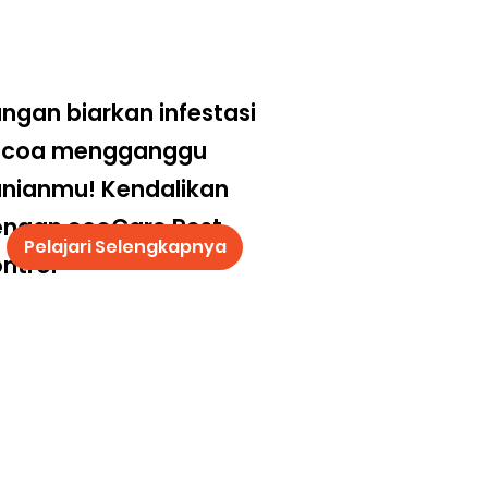
ngan biarkan infestasi
ecoa mengganggu
nianmu! Kendalikan
engan ecoCare Pest
Pelajari Selengkapnya
ntrol