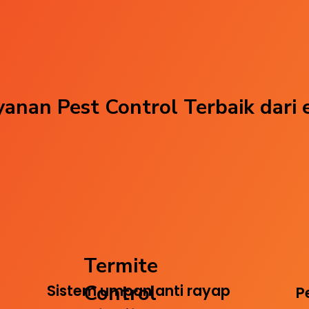
anan Pest Control Terbaik dari 
Termite
Control
Sistem umpan anti rayap
P