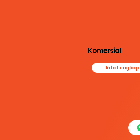
Layanan ini memen
kebutuhan dokumen
audit, legalitas pest
keselamatan kerja,
meminimalkan pote
kontaminasi produ
Komersial
Info Lengkap