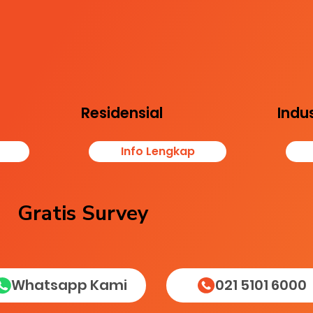
Melindungi kenyamanan
uhi
Melin
keluarga dan aset proper
tasi
bisni
ti
isida,
mema
(rumah, apartemen,
 dan
n pek
hunian lainnya)
nsi
sesua
dari hama seperti rayap,
k
n dan
tikus, dan serangga
Residensial
Indus
Info Lengkap
Gratis Survey
Whatsapp Kami
021 5101 6000