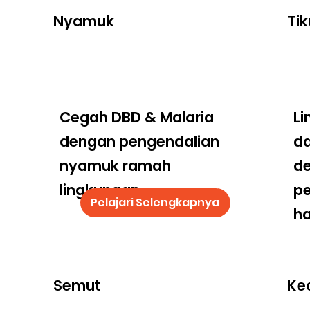
Nyamuk
Tik
Cegah DBD & Malaria
Li
dengan pengendalian
da
nyamuk ramah
d
lingkungan
p
Pelajari Selengkapnya
ha
Semut
Ke