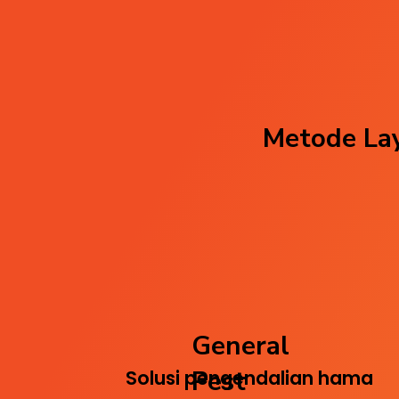
Metode Lay
General
Pest
Solusi pengendalian hama