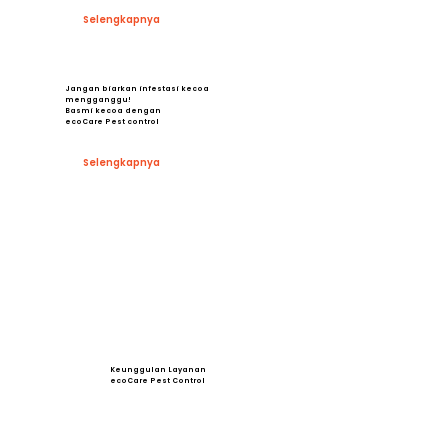
Selengkapnya
Jangan biarkan infestasi kecoa
mengganggu!
Basmi kecoa dengan
ecoCare Pest control
Selengkapnya
Keunggulan Layanan
ecoCare Pest Control