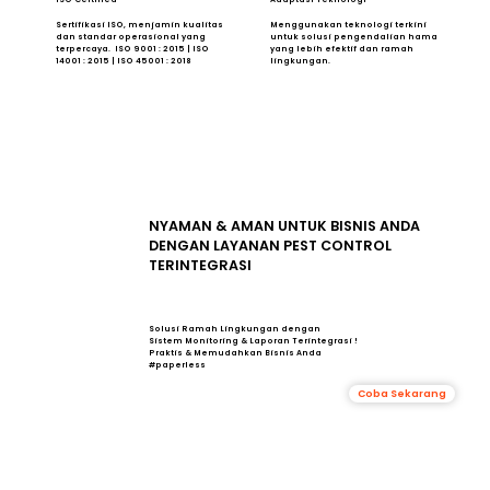
Sertifikasi ISO, menjamin kualitas
Menggunakan teknologi terkini
dan standar operasional yang
untuk solusi pengendalian hama
terpercaya. ISO 9001 : 2015 | ISO
yang lebih efektif dan ramah
14001 : 2015 | ISO 45001 : 2018
lingkungan.
NYAMAN & AMAN UNTUK BISNIS ANDA
DENGAN LAYANAN PEST CONTROL
TERINTEGRASI
Solusi Ramah Lingkungan dengan
Sistem Monitoring & Laporan Terintegrasi !
Praktis & Memudahkan Bisnis Anda
#paperless
Coba Sekarang