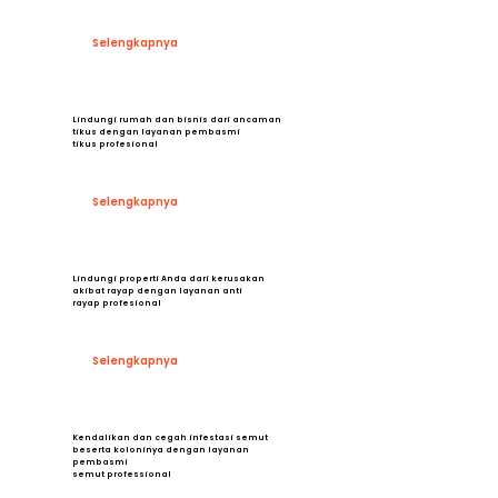
Selengkapnya
Lindungi rumah dan bisnis dari ancaman
tikus dengan layanan pembasmi
tikus profesional
Selengkapnya
Lindungi properti Anda dari kerusakan
akibat rayap dengan layanan anti
rayap profesional
Selengkapnya
Kendalikan dan cegah infestasi semut
beserta koloninya dengan layanan
pembasmi
semut professional