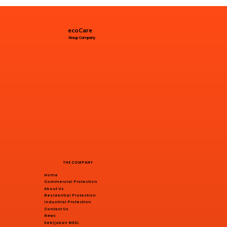
ecoCare
Group Company
THE COMPANY
Home
Commercial Protection
About Us
Residential Protection
Industrial Protection
Contact Us
News
Kebijakan MK3L