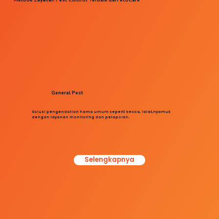
General Pest
Solusi pengendalian hama umum seperti kecoa, lalat,nyamuk
dengan layanan monitoring dan pelaporan.
Selengkapnya