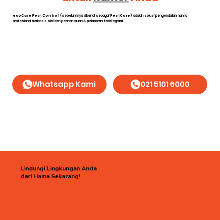
ecoCare Pest Control
(sebelumnya dikenal sebagai
PestCare
) adalah solusi pengendalian hama
profesional berbasis sistem pemantauan & pelaporan terintegrasi.
Whatsapp Kami
021 5101 6000
Lindungi Lingkungan Anda
dari Hama Sekarang!