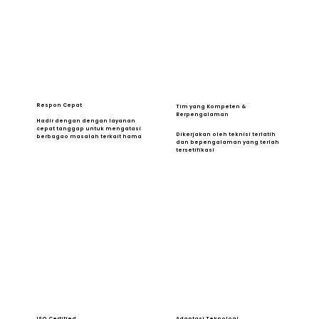
Respon Cepat
Tim yang Kompeten &
Berpengalaman
Hadir dengan dengan layanan
cepat tanggap untuk mengatasi
Dikerjakan oleh teknisi terlatih
berbagao masalah terkait hama
dan bepengalaman yang terlah
tersetifikasi
ISO Certified
Adaptasi Teknologi