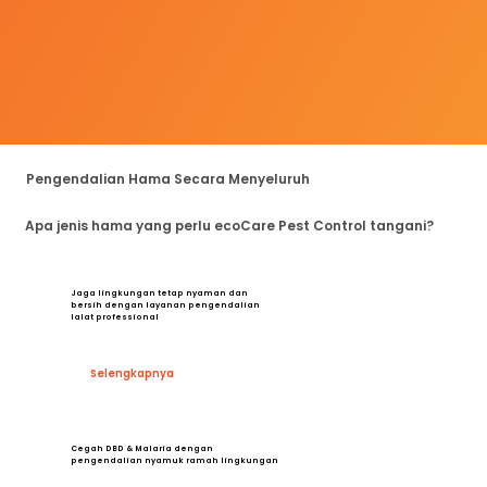
Pengendalian Hama Secara Menyeluruh
Apa jenis hama yang perlu ecoCare Pest Control tangani?
Jaga lingkungan tetap nyaman dan
bersih dengan layanan pengendalian
lalat professional
Selengkapnya
Cegah DBD & Malaria dengan
pengendalian nyamuk ramah lingkungan