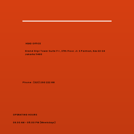
HEAD OFFICE
Grand Slipi Tower Suite F-I , 37th Floor. Jl. S Parman, Kav 22-24
Jakarta 11480
Phone : (021) 290 222 66
OPERATING HOURS
08.00 AM - 05.00 PM (Weekdays)