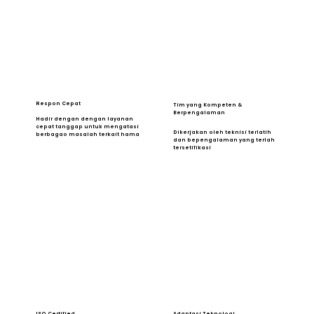
Respon Cepat
Tim yang Kompeten &
Berpengalaman
Hadir dengan dengan layanan
cepat tanggap untuk mengatasi
Dikerjakan oleh teknisi terlatih
berbagao masalah terkait hama
dan bepengalaman yang terlah
tersetifikasi
ISO Certified
Adaptasi Teknologi