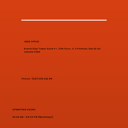
HEAD OFFICE
Grand Slipi Tower Suite F-I , 37th Floor. Jl. S Parman, Kav 22-24
Jakarta 11480
Phone : (021) 290 222 66
OPERATING HOURS
08.00 AM - 05.00 PM (Weekdays)