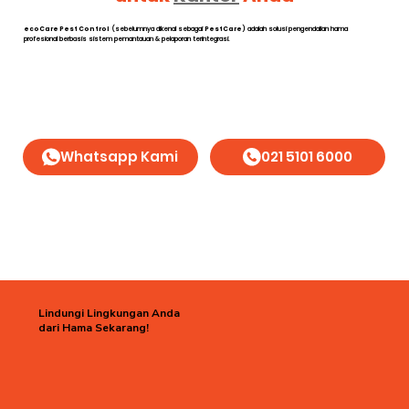
ecoCare Pest Control
(sebelumnya dikenal sebagai
PestCare
) adalah solusi pengendalian hama
profesional berbasis sistem pemantauan & pelaporan terintegrasi.
Whatsapp Kami
021 5101 6000
Lindungi Lingkungan Anda
dari Hama Sekarang!