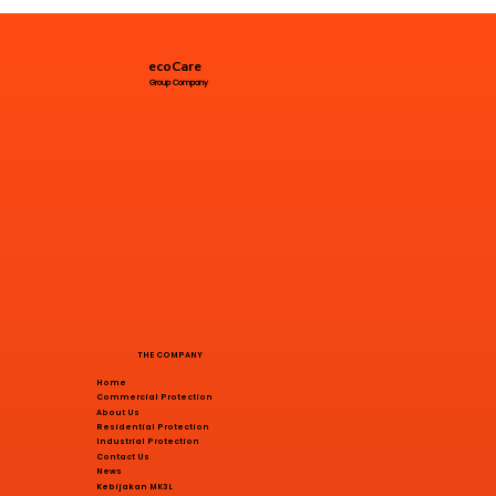
ecoCare
Group Company
THE COMPANY
Home
Commercial Protection
About Us
Residential Protection
Industrial Protection
Contact Us
News
Kebijakan MK3L