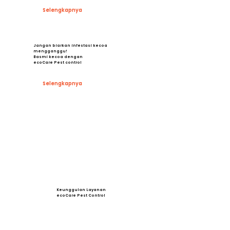
Selengkapnya
Jangan biarkan infestasi kecoa
mengganggu!
Basmi kecoa dengan
ecoCare Pest control
Selengkapnya
Keunggulan Layanan
ecoCare Pest Control