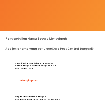
Pengendalian Hama Secara Menyeluruh
Apa jenis hama yang perlu ecoCare Pest Control tangani?
Jaga lingkungan tetap nyaman dan
bersih dengan layanan pengendalian
lalat professional
Selengkapnya
Cegah DBD & Malaria dengan
pengendalian nyamuk ramah lingkungan