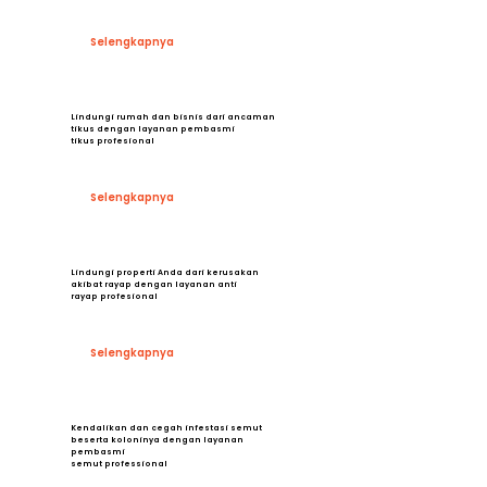
Selengkapnya
Lindungi rumah dan bisnis dari ancaman
tikus dengan layanan pembasmi
tikus profesional
Selengkapnya
Lindungi properti Anda dari kerusakan
akibat rayap dengan layanan anti
rayap profesional
Selengkapnya
Kendalikan dan cegah infestasi semut
beserta koloninya dengan layanan
pembasmi
semut professional