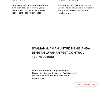
Sertifikasi ISO, menjamin kualitas
Menggunakan teknologi terkini
dan standar operasional yang
untuk solusi pengendalian hama
terpercaya. ISO 9001 : 2015 | ISO
yang lebih efektif dan ramah
14001 : 2015 | ISO 45001 : 2018
lingkungan.
NYAMAN & AMAN UNTUK BISNIS ANDA
DENGAN LAYANAN PEST CONTROL
TERINTEGRASI
Solusi Ramah Lingkungan dengan
Sistem Monitoring & Laporan Terintegrasi !
Praktis & Memudahkan Bisnis Anda
#paperless
Coba Sekarang