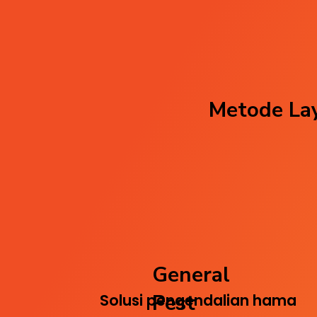
Metode Lay
General
Pest
Solusi pengendalian hama