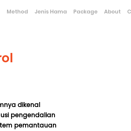
n
Method
Jenis Hama
Package
About
C
rol
mnya dikenal
lusi pengendalian
istem pemantauan