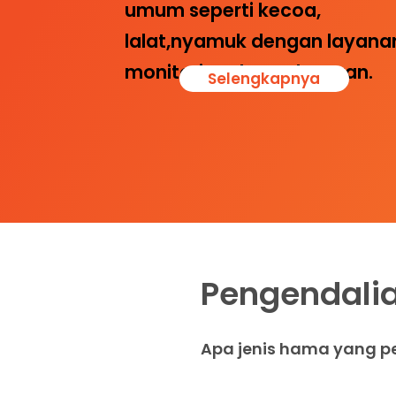
umum seperti kecoa,
lalat,nyamuk dengan layana
monitoring dan pelaporan.
Selengkapnya
Pengendali
Apa jenis hama yang pe