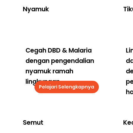
Nyamuk
Tik
Cegah DBD & Malaria
Li
dengan pengendalian
da
nyamuk ramah
d
lingkungan
p
Pelajari Selengkapnya
ha
Semut
Ke