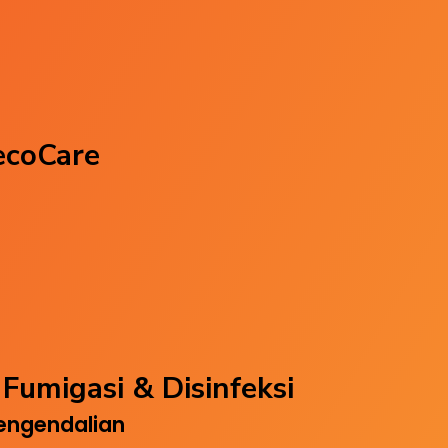
ecoCare
Fumigasi & Disinfeksi
engendalian