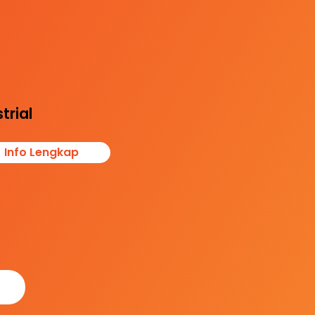
dungi reputasi
s dan aset, serta
stikan kenyamana
erja dan pelanggan
i regulasi kesehata
 kebersihan
trial
Info Lengkap