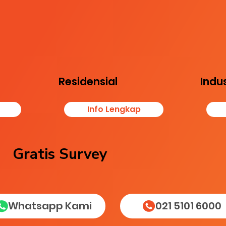
Melindungi kenyamanan
uhi
Melin
keluarga dan aset proper
tasi
bisni
ti
isida,
mema
(rumah, apartemen,
 dan
n pek
hunian lainnya)
nsi
sesua
dari hama seperti rayap,
k
n dan
tikus, dan serangga
Residensial
Indus
Info Lengkap
Gratis Survey
Whatsapp Kami
021 5101 6000