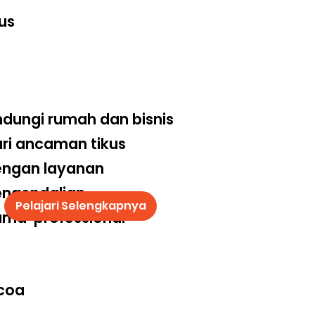
us
ndungi rumah dan bisnis
ri ancaman tikus
engan layanan
engendalian
Pelajari Selengkapnya
ma professional
coa