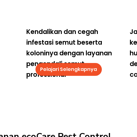
Kendalikan dan cegah
Ja
infestasi semut beserta
k
koloninya dengan layanan
hu
pengendali semut
d
Pelajari Selengkapnya
professional
co
anan ecoCare Pest Control