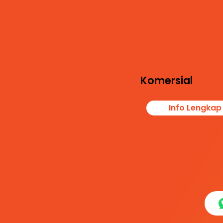
Layanan ini memen
kebutuhan dokumen
audit, legalitas pest
keselamatan kerja,
meminimalkan pote
kontaminasi produ
Komersial
Info Lengkap