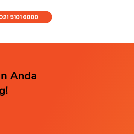
021 5101 6000
an Anda
g!
Residensial
Indus