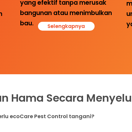
yang efektif tanpa merusak
m
bangunan atau menimbulkan
u
n
bau.
y
Selengkapnya
an Hama Secara Menyelu
rlu ecoCare Pest Control tangani?