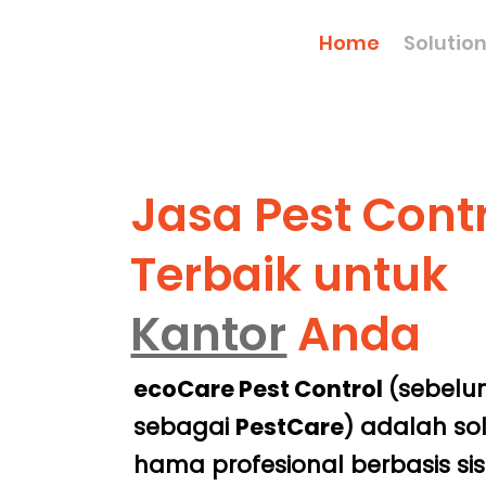
Home
Solutio
Jasa Pest Cont
Terbaik untuk
Kantor
Anda
ecoCare Pest Control
(sebelu
sebagai
PestCare
) adalah so
hama profesional berbasis s