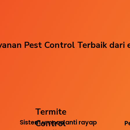
anan Pest Control Terbaik dari 
Termite
Control
Sistem umpan anti rayap
P