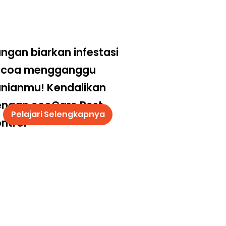
ngan biarkan infestasi
ecoa mengganggu
nianmu! Kendalikan
engan ecoCare Pest
Pelajari Selengkapnya
ntrol