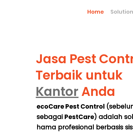
Home
Solutio
Jasa Pest Cont
Terbaik untuk
Kantor
Anda
ecoCare Pest Control
(sebelu
sebagai
PestCare
) adalah so
hama profesional berbasis s