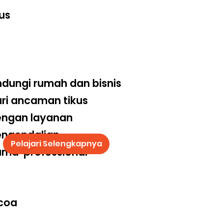
us
ndungi rumah dan bisnis
ri ancaman tikus
engan layanan
engendalian
Pelajari Selengkapnya
ma professional
coa