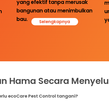
yang efektif tanpa merusak
m
bangunan atau menimbulkan
u
n
bau.
y
Selengkapnya
an Hama Secara Menyelu
rlu ecoCare Pest Control tangani?