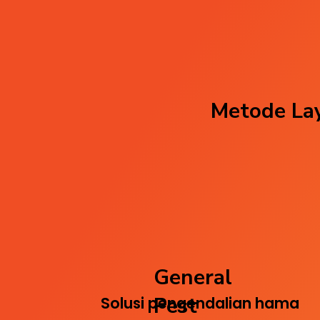
Metode Lay
General
Pest
Solusi pengendalian hama