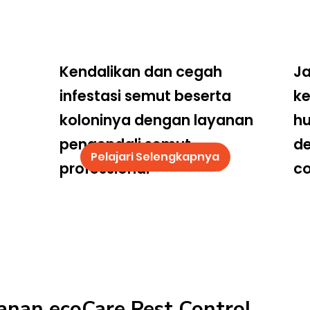
Kendalikan dan cegah
Ja
infestasi semut beserta
k
koloninya dengan layanan
hu
pengendali semut
d
Pelajari Selengkapnya
professional
co
anan ecoCare Pest Control