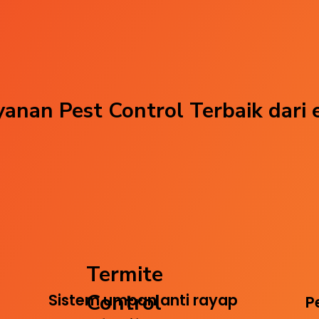
anan Pest Control Terbaik dari 
Termite
Control
Sistem umpan anti rayap
P