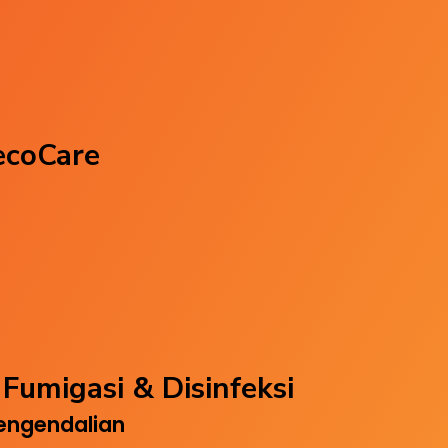
ecoCare
Fumigasi & Disinfeksi
engendalian