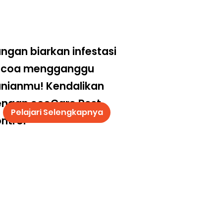
ngan biarkan infestasi
ecoa mengganggu
nianmu! Kendalikan
engan ecoCare Pest
Pelajari Selengkapnya
ntrol