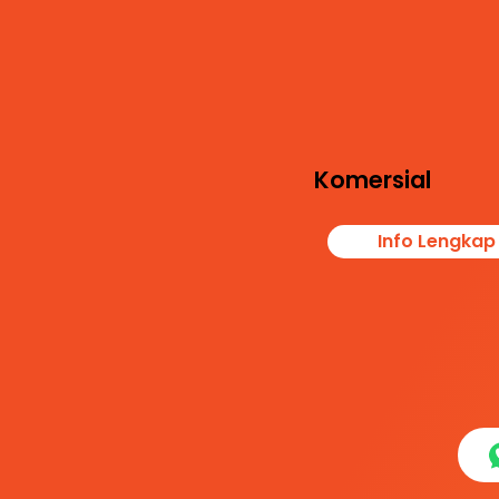
Layanan ini memen
kebutuhan dokumen
audit, legalitas pest
keselamatan kerja,
meminimalkan pote
kontaminasi produ
Komersial
Info Lengkap