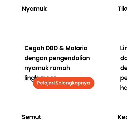
Nyamuk
Tik
Cegah DBD & Malaria
Li
dengan pengendalian
da
nyamuk ramah
d
lingkungan
p
Pelajari Selengkapnya
ha
Semut
Ke