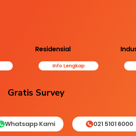
Melindungi kenyamanan
uhi
Melin
keluarga dan aset proper
tasi
bisni
ti
isida,
mema
(rumah, apartemen,
 dan
n pek
hunian lainnya)
nsi
sesua
dari hama seperti rayap,
k
n dan
tikus, dan serangga
Residensial
Indus
Info Lengkap
Gratis Survey
Whatsapp Kami
021 5101 6000