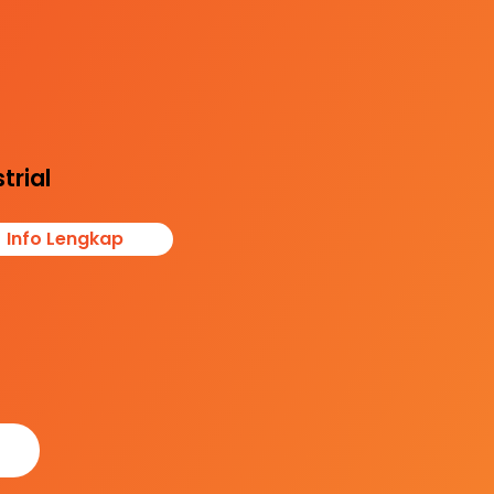
dungi reputasi
s dan aset, serta
stikan kenyamana
erja dan pelanggan
i regulasi kesehata
 kebersihan
trial
Info Lengkap