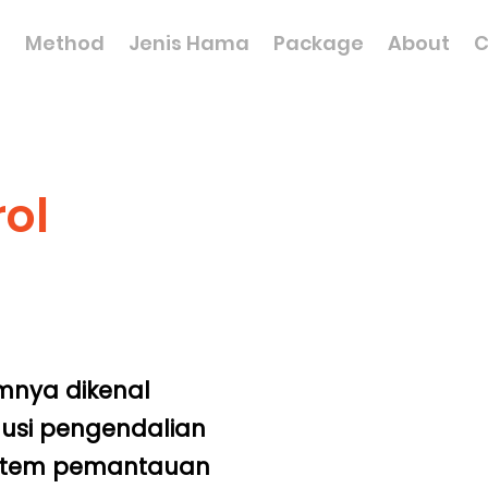
n
Method
Jenis Hama
Package
About
C
rol
mnya dikenal
lusi pengendalian
istem pemantauan