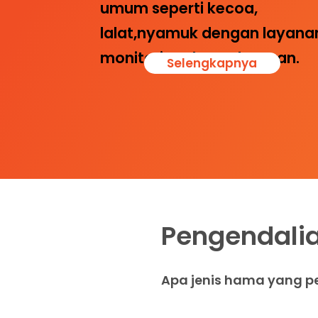
umum seperti kecoa,
lalat,nyamuk dengan layana
monitoring dan pelaporan.
Selengkapnya
Pengendali
Apa jenis hama yang pe