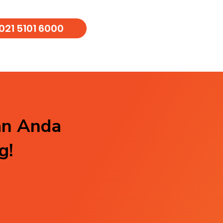
021 5101 6000
an Anda
g!
Residensial
Indus