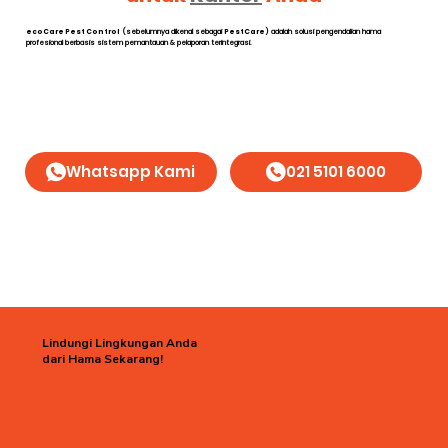
ecoCare Pest Control
(sebelumnya dikenal sebagai
PestCare
) adalah solusi pengendalian hama
profesional berbasis sistem pemantauan & pelaporan terintegrasi.
Whatsapp Kami
021 5101 6000
Lindungi Lingkungan Anda
dari Hama Sekarang!