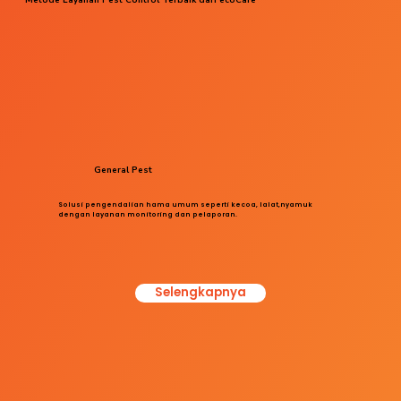
General Pest
Solusi pengendalian hama umum seperti kecoa, lalat,nyamuk
dengan layanan monitoring dan pelaporan.
Selengkapnya