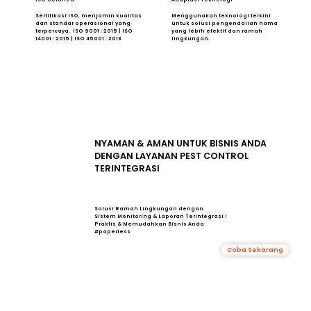
Sertifikasi ISO, menjamin kualitas
Menggunakan teknologi terkini
dan standar operasional yang
untuk solusi pengendalian hama
terpercaya. ISO 9001 : 2015 | ISO
yang lebih efektif dan ramah
14001 : 2015 | ISO 45001 : 2018
lingkungan.
NYAMAN & AMAN UNTUK BISNIS ANDA
DENGAN LAYANAN PEST CONTROL
TERINTEGRASI
Solusi Ramah Lingkungan dengan
Sistem Monitoring & Laporan Terintegrasi !
Praktis & Memudahkan Bisnis Anda
#paperless
Coba Sekarang