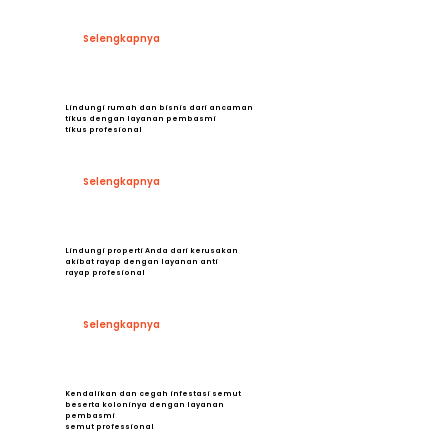
Selengkapnya
Lindungi rumah dan bisnis dari ancaman
tikus dengan layanan pembasmi
tikus profesional
Selengkapnya
Lindungi properti Anda dari kerusakan
akibat rayap dengan layanan anti
rayap profesional
Selengkapnya
Kendalikan dan cegah infestasi semut
beserta koloninya dengan layanan
pembasmi
semut professional