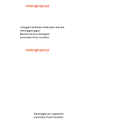
Selengkapnya
Jangan biarkan infestasi kecoa
mengganggu!
Basmi kecoa dengan
ecoCare Pest control
Selengkapnya
Keunggulan Layanan
ecoCare Pest Control