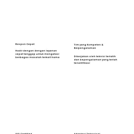
Respon Cepat
Tim yang Kompeten &
Berpengalaman
Hadir dengan dengan layanan
cepat tanggap untuk mengatasi
Dikerjakan oleh teknisi terlatih
berbagao masalah terkait hama
dan bepengalaman yang terlah
tersetifikasi
ISO Certified
Adaptasi Teknologi