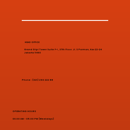
HEAD OFFICE
Grand Slipi Tower Suite F-I , 37th Floor. Jl. S Parman, Kav 22-24
Jakarta 11480
Phone : (021) 290 222 66
OPERATING HOURS
08.00 AM - 05.00 PM (Weekdays)