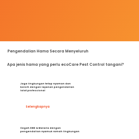
Pengendalian Hama Secara Menyeluruh
Apa jenis hama yang perlu ecoCare Pest Control tangani?
Jaga lingkungan tetap nyaman dan
bersih dengan layanan pengendalian
lalat professional
Selengkapnya
Cegah DBD & Malaria dengan
pengendalian nyamuk ramah lingkungan