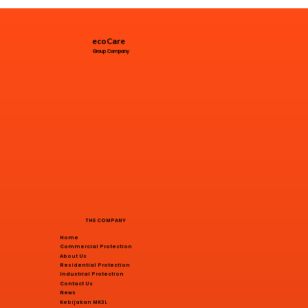
ecoCare
Group Company
THE COMPANY
Home
Commercial Protection
About Us
Residential Protection
Industrial Protection
Contact Us
News
Kebijakan MK3L