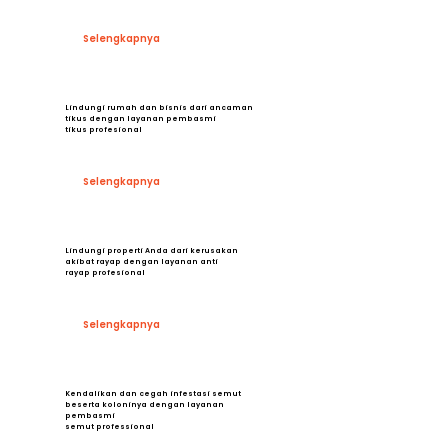
Selengkapnya
Lindungi rumah dan bisnis dari ancaman
tikus dengan layanan pembasmi
tikus profesional
Selengkapnya
Lindungi properti Anda dari kerusakan
akibat rayap dengan layanan anti
rayap profesional
Selengkapnya
Kendalikan dan cegah infestasi semut
beserta koloninya dengan layanan
pembasmi
semut professional