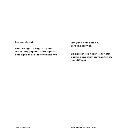
Respon Cepat
Tim yang Kompeten &
Berpengalaman
Hadir dengan dengan layanan
cepat tanggap untuk mengatasi
Dikerjakan oleh teknisi terlatih
berbagao masalah terkait hama
dan bepengalaman yang terlah
tersetifikasi
ISO Certified
Adaptasi Teknologi