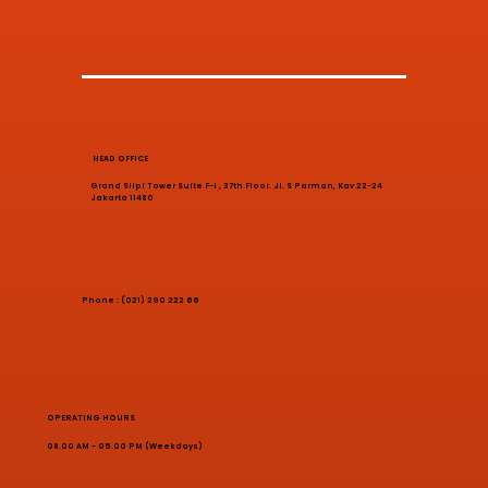
HEAD OFFICE
Grand Slipi Tower Suite F-I , 37th Floor. Jl. S Parman, Kav 22-24
Jakarta 11480
Phone : (021) 290 222 66
OPERATING HOURS
08.00 AM - 05.00 PM (Weekdays)