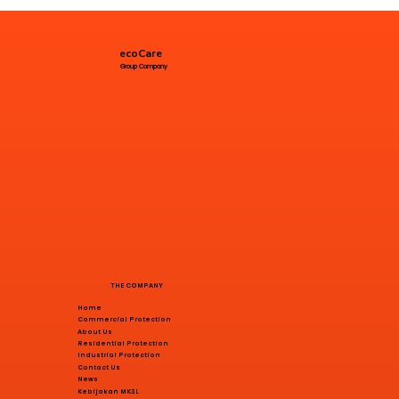
ecoCare
Group Company
THE COMPANY
Home
Commercial Protection
About Us
Residential Protection
Industrial Protection
Contact Us
News
Kebijakan MK3L