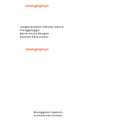
Selengkapnya
Jangan biarkan infestasi kecoa
mengganggu!
Basmi kecoa dengan
ecoCare Pest control
Selengkapnya
Keunggulan Layanan
ecoCare Pest Control