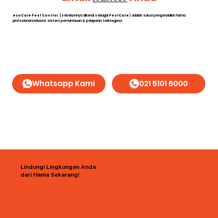
ecoCare Pest Control
(sebelumnya dikenal sebagai
PestCare
) adalah solusi pengendalian hama
profesional berbasis sistem pemantauan & pelaporan terintegrasi.
Whatsapp Kami
021 5101 6000
Lindungi Lingkungan Anda
dari Hama Sekarang!