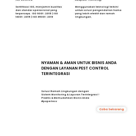
Sertifikasi ISO, menjamin kualitas
Menggunakan teknologi terkini
dan standar operasional yang
untuk solusi pengendalian hama
terpercaya. ISO 9001 : 2015 | ISO
yang lebih efektif dan ramah
14001 : 2015 | ISO 45001 : 2018
lingkungan.
NYAMAN & AMAN UNTUK BISNIS ANDA
DENGAN LAYANAN PEST CONTROL
TERINTEGRASI
Solusi Ramah Lingkungan dengan
Sistem Monitoring & Laporan Terintegrasi !
Praktis & Memudahkan Bisnis Anda
#paperless
Coba Sekarang