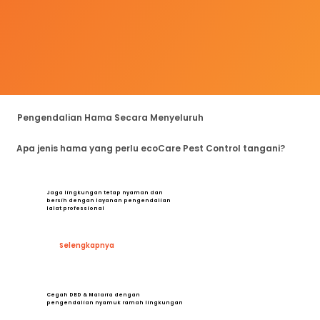
Pengendalian Hama Secara Menyeluruh
Apa jenis hama yang perlu ecoCare Pest Control tangani?
Jaga lingkungan tetap nyaman dan
bersih dengan layanan pengendalian
lalat professional
Selengkapnya
Cegah DBD & Malaria dengan
pengendalian nyamuk ramah lingkungan