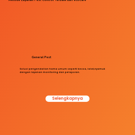
General Pest
Solusi pengendalian hama umum seperti kecoa, lalat,nyamuk
dengan layanan monitoring dan pelaporan.
Selengkapnya