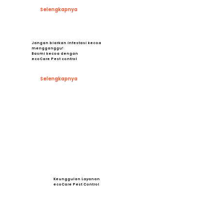
Selengkapnya
Jangan biarkan infestasi kecoa
mengganggu!
Basmi kecoa dengan
ecoCare Pest control
Selengkapnya
Keunggulan Layanan
ecoCare Pest Control