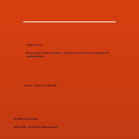
HEAD OFFICE
Grand Slipi Tower Suite F-I , 37th Floor. Jl. S Parman, Kav 22-24
Jakarta 11480
Phone : (021) 290 222 66
OPERATING HOURS
08.00 AM - 05.00 PM (Weekdays)