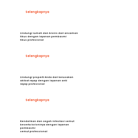
Selengkapnya
Lindungi rumah dan bisnis dari ancaman
tikus dengan layanan pembasmi
tikus profesional
Selengkapnya
Lindungi properti Anda dari kerusakan
akibat rayap dengan layanan anti
rayap profesional
Selengkapnya
Kendalikan dan cegah infestasi semut
beserta koloninya dengan layanan
pembasmi
semut professional