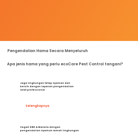
Pengendalian Hama Secara Menyeluruh
Apa jenis hama yang perlu ecoCare Pest Control tangani?
Jaga lingkungan tetap nyaman dan
bersih dengan layanan pengendalian
lalat professional
Selengkapnya
Cegah DBD & Malaria dengan
pengendalian nyamuk ramah lingkungan