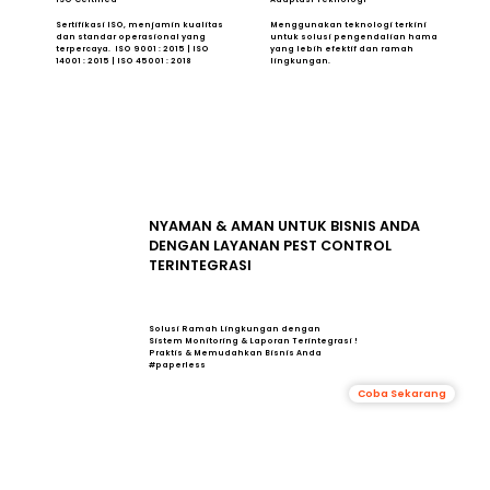
Sertifikasi ISO, menjamin kualitas
Menggunakan teknologi terkini
dan standar operasional yang
untuk solusi pengendalian hama
terpercaya. ISO 9001 : 2015 | ISO
yang lebih efektif dan ramah
14001 : 2015 | ISO 45001 : 2018
lingkungan.
NYAMAN & AMAN UNTUK BISNIS ANDA
DENGAN LAYANAN PEST CONTROL
TERINTEGRASI
Solusi Ramah Lingkungan dengan
Sistem Monitoring & Laporan Terintegrasi !
Praktis & Memudahkan Bisnis Anda
#paperless
Coba Sekarang