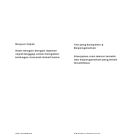
Respon Cepat
Tim yang Kompeten &
Berpengalaman
Hadir dengan dengan layanan
cepat tanggap untuk mengatasi
Dikerjakan oleh teknisi terlatih
berbagao masalah terkait hama
dan bepengalaman yang terlah
tersetifikasi
ISO Certified
Adaptasi Teknologi