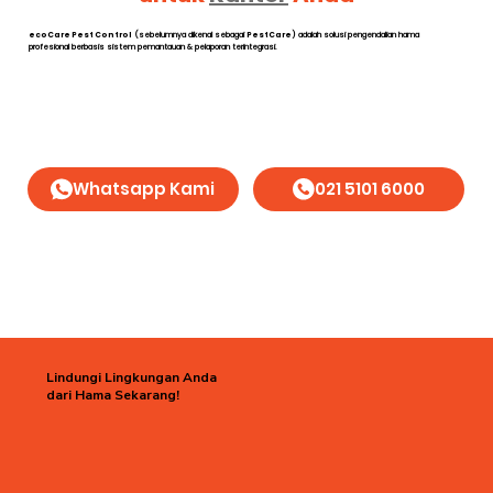
ecoCare Pest Control
(sebelumnya dikenal sebagai
PestCare
) adalah solusi pengendalian hama
profesional berbasis sistem pemantauan & pelaporan terintegrasi.
Whatsapp Kami
021 5101 6000
Lindungi Lingkungan Anda
dari Hama Sekarang!