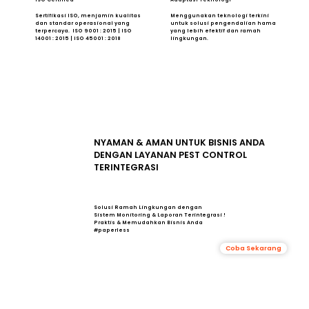
Sertifikasi ISO, menjamin kualitas
Menggunakan teknologi terkini
dan standar operasional yang
untuk solusi pengendalian hama
terpercaya. ISO 9001 : 2015 | ISO
yang lebih efektif dan ramah
14001 : 2015 | ISO 45001 : 2018
lingkungan.
NYAMAN & AMAN UNTUK BISNIS ANDA
DENGAN LAYANAN PEST CONTROL
TERINTEGRASI
Solusi Ramah Lingkungan dengan
Sistem Monitoring & Laporan Terintegrasi !
Praktis & Memudahkan Bisnis Anda
#paperless
Coba Sekarang