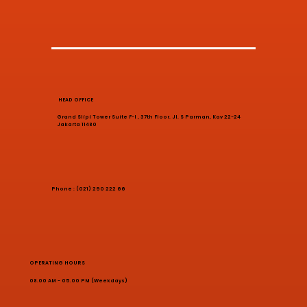
HEAD OFFICE
Grand Slipi Tower Suite F-I , 37th Floor. Jl. S Parman, Kav 22-24
Jakarta 11480
Phone : (021) 290 222 66
OPERATING HOURS
08.00 AM - 05.00 PM (Weekdays)