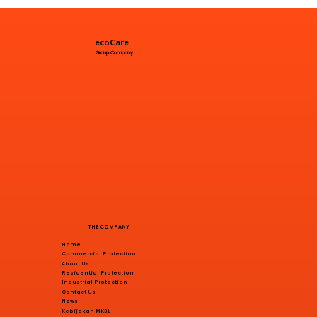
ecoCare
Group Company
THE COMPANY
Home
Commercial Protection
About Us
Residential Protection
Industrial Protection
Contact Us
News
Kebijakan MK3L