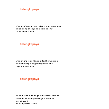
Selengkapnya
Lindungi rumah dan bisnis dari ancaman
tikus dengan layanan pembasmi
tikus profesional
Selengkapnya
Lindungi properti Anda dari kerusakan
akibat rayap dengan layanan anti
rayap profesional
Selengkapnya
Kendalikan dan cegah infestasi semut
beserta koloninya dengan layanan
pembasmi
semut professional