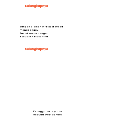
Selengkapnya
Jangan biarkan infestasi kecoa
mengganggu!
Basmi kecoa dengan
ecoCare Pest control
Selengkapnya
Keunggulan Layanan
ecoCare Pest Control