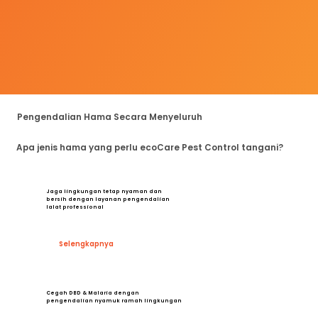
Pengendalian Hama Secara Menyeluruh
Apa jenis hama yang perlu ecoCare Pest Control tangani?
Jaga lingkungan tetap nyaman dan
bersih dengan layanan pengendalian
lalat professional
Selengkapnya
Cegah DBD & Malaria dengan
pengendalian nyamuk ramah lingkungan