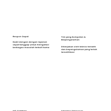
Respon Cepat
Tim yang Kompeten &
Berpengalaman
Hadir dengan dengan layanan
cepat tanggap untuk mengatasi
Dikerjakan oleh teknisi terlatih
berbagao masalah terkait hama
dan bepengalaman yang terlah
tersetifikasi
ISO Certified
Adaptasi Teknologi