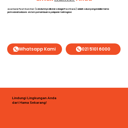
ecoCare Pest Control
(sebelumnya dikenal sebagai
PestCare
) adalah solusi pengendalian hama
profesional berbasis sistem pemantauan & pelaporan terintegrasi.
Whatsapp Kami
021 5101 6000
Lindungi Lingkungan Anda
dari Hama Sekarang!