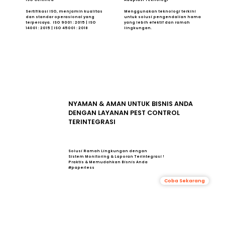
Sertifikasi ISO, menjamin kualitas
Menggunakan teknologi terkini
dan standar operasional yang
untuk solusi pengendalian hama
terpercaya. ISO 9001 : 2015 | ISO
yang lebih efektif dan ramah
14001 : 2015 | ISO 45001 : 2018
lingkungan.
NYAMAN & AMAN UNTUK BISNIS ANDA
DENGAN LAYANAN PEST CONTROL
TERINTEGRASI
Solusi Ramah Lingkungan dengan
Sistem Monitoring & Laporan Terintegrasi !
Praktis & Memudahkan Bisnis Anda
#paperless
Coba Sekarang