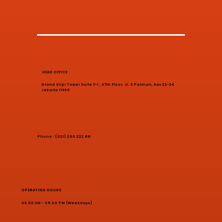
HEAD OFFICE
Grand Slipi Tower Suite F-I , 37th Floor. Jl. S Parman, Kav 22-24
Jakarta 11480
Phone : (021) 290 222 66
OPERATING HOURS
08.00 AM - 05.00 PM (Weekdays)