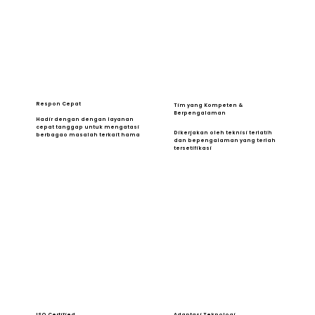
Respon Cepat
Tim yang Kompeten &
Berpengalaman
Hadir dengan dengan layanan
cepat tanggap untuk mengatasi
Dikerjakan oleh teknisi terlatih
berbagao masalah terkait hama
dan bepengalaman yang terlah
tersetifikasi
ISO Certified
Adaptasi Teknologi