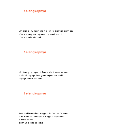
Selengkapnya
Lindungi rumah dan bisnis dari ancaman
tikus dengan layanan pembasmi
tikus profesional
Selengkapnya
Lindungi properti Anda dari kerusakan
akibat rayap dengan layanan anti
rayap profesional
Selengkapnya
Kendalikan dan cegah infestasi semut
beserta koloninya dengan layanan
pembasmi
semut professional