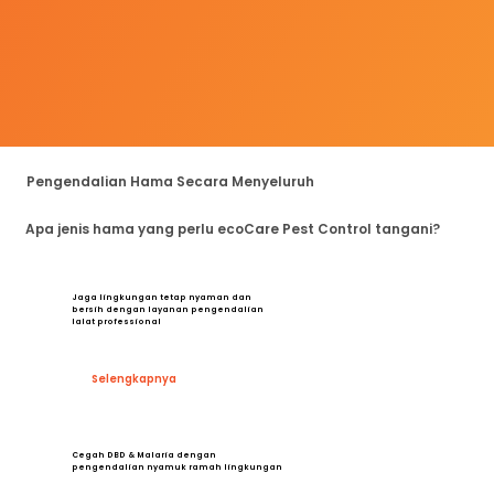
Pengendalian Hama Secara Menyeluruh
Apa jenis hama yang perlu ecoCare Pest Control tangani?
Jaga lingkungan tetap nyaman dan
bersih dengan layanan pengendalian
lalat professional
Selengkapnya
Cegah DBD & Malaria dengan
pengendalian nyamuk ramah lingkungan