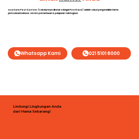
ecoCare Pest Control
(sebelumnya dikenal sebagai
PestCare
) adalah solusi pengendalian hama
profesional berbasis sistem pemantauan & pelaporan terintegrasi.
Whatsapp Kami
021 5101 6000
Lindungi Lingkungan Anda
dari Hama Sekarang!