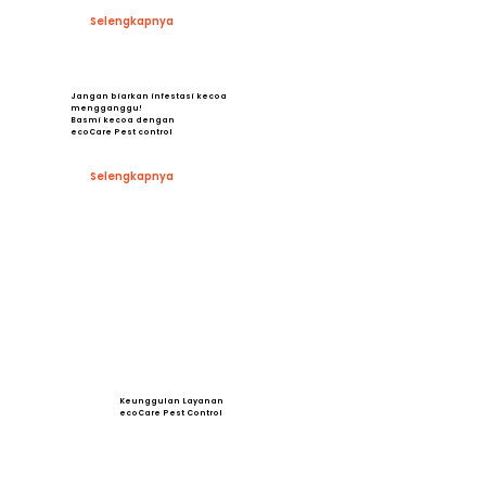
Selengkapnya
Jangan biarkan infestasi kecoa
mengganggu!
Basmi kecoa dengan
ecoCare Pest control
Selengkapnya
Keunggulan Layanan
ecoCare Pest Control