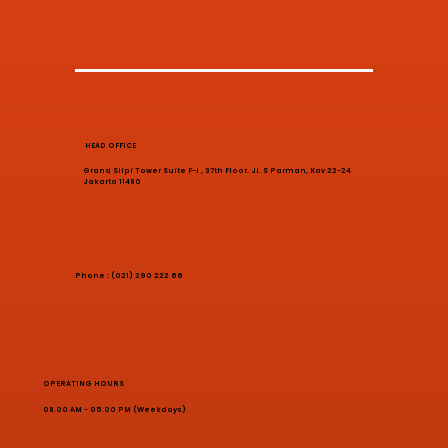
HEAD OFFICE
Grand Slipi Tower Suite F-I , 37th Floor. Jl. S Parman, Kav 22-24
Jakarta 11480
Phone : (021) 290 222 66
OPERATING HOURS
08.00 AM - 05.00 PM (Weekdays)