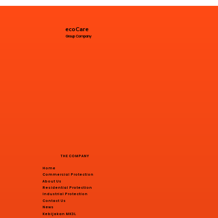
ecoCare
Group Company
THE COMPANY
Home
Commercial Protection
About Us
Residential Protection
Industrial Protection
Contact Us
News
Kebijakan MK3L