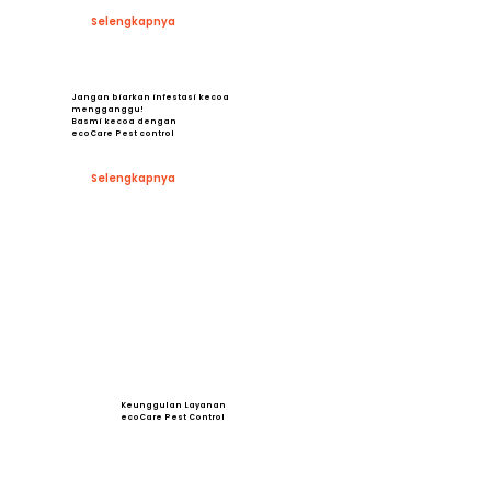
Selengkapnya
Jangan biarkan infestasi kecoa
mengganggu!
Basmi kecoa dengan
ecoCare Pest control
Selengkapnya
Keunggulan Layanan
ecoCare Pest Control