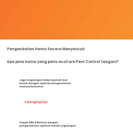
Pengendalian Hama Secara Menyeluruh
Apa jenis hama yang perlu ecoCare Pest Control tangani?
Jaga lingkungan tetap nyaman dan
bersih dengan layanan pengendalian
lalat professional
Selengkapnya
Cegah DBD & Malaria dengan
pengendalian nyamuk ramah lingkungan