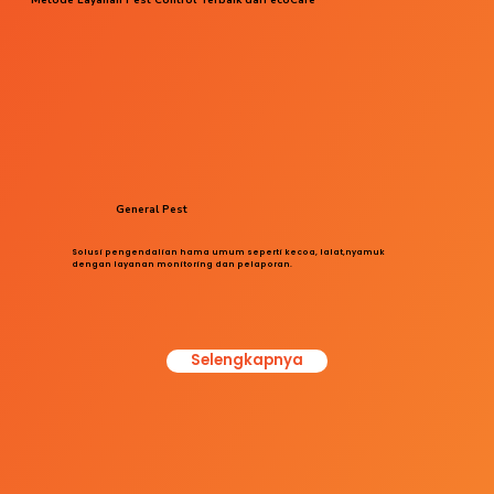
General Pest
Solusi pengendalian hama umum seperti kecoa, lalat,nyamuk
dengan layanan monitoring dan pelaporan.
Selengkapnya