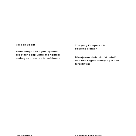
Respon Cepat
Tim yang Kompeten &
Berpengalaman
Hadir dengan dengan layanan
cepat tanggap untuk mengatasi
Dikerjakan oleh teknisi terlatih
berbagao masalah terkait hama
dan bepengalaman yang terlah
tersetifikasi
ISO Certified
Adaptasi Teknologi