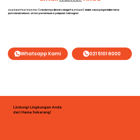
ecoCare Pest Control
(sebelumnya dikenal sebagai
PestCare
) adalah solusi pengendalian hama
profesional berbasis sistem pemantauan & pelaporan terintegrasi.
Whatsapp Kami
021 5101 6000
Lindungi Lingkungan Anda
dari Hama Sekarang!