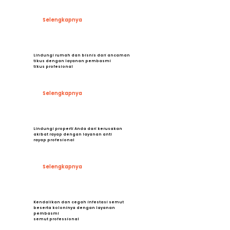
Selengkapnya
Lindungi rumah dan bisnis dari ancaman
tikus dengan layanan pembasmi
tikus profesional
Selengkapnya
Lindungi properti Anda dari kerusakan
akibat rayap dengan layanan anti
rayap profesional
Selengkapnya
Kendalikan dan cegah infestasi semut
beserta koloninya dengan layanan
pembasmi
semut professional