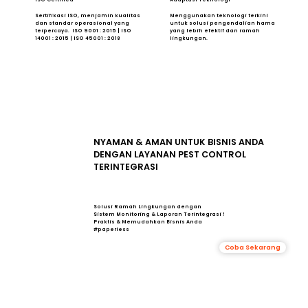
Sertifikasi ISO, menjamin kualitas
Menggunakan teknologi terkini
dan standar operasional yang
untuk solusi pengendalian hama
terpercaya. ISO 9001 : 2015 | ISO
yang lebih efektif dan ramah
14001 : 2015 | ISO 45001 : 2018
lingkungan.
NYAMAN & AMAN UNTUK BISNIS ANDA
DENGAN LAYANAN PEST CONTROL
TERINTEGRASI
Solusi Ramah Lingkungan dengan
Sistem Monitoring & Laporan Terintegrasi !
Praktis & Memudahkan Bisnis Anda
#paperless
Coba Sekarang